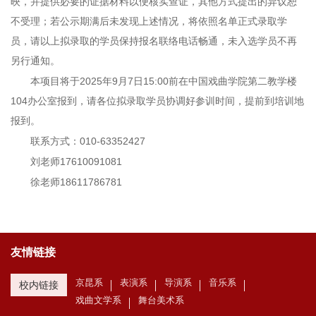
映，并提供必要的证据材料以便核实查证，其他方式提出的异议恕
不受理；若公示期满后未发现上述情况，将依照名单正式录取学
员，请以上拟录取的学员保持报名联络电话畅通，未入选学员不再
另行通知。
本项目将于2025年9月7日15:00前在中国戏曲学院第二教学楼
104办公室报到，请各位拟录取学员协调好参训时间，提前到培训地
报到。
联系方式：010-63352427
刘老师17610091081
徐老师18611786781
友情链接
京昆系
表演系
导演系
音乐系
校内链接
戏曲文学系
舞台美术系